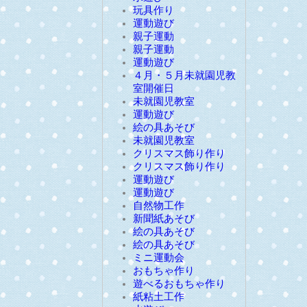
玩具作り
運動遊び
親子運動
親子運動
運動遊び
４月・５月未就園児教
室開催日
未就園児教室
運動遊び
絵の具あそび
未就園児教室
クリスマス飾り作り
クリスマス飾り作り
運動遊び
運動遊び
自然物工作
新聞紙あそび
絵の具あそび
絵の具あそび
ミニ運動会
おもちゃ作り
遊べるおもちゃ作り
紙粘土工作