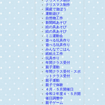
クリスマス制作
クリスマス制作
園庭で遊ぼう
運動遊び
自然物工作
新聞紙あそび
絵の具あそび
絵の具あそび
ミニ運動会
遊べる玩具作り
遊べる玩具作り
みんなでごはん
紙粘土工作
玩具作り
年間クラス受付
親子運動
年間クラス受付・スポ
ットクラス受付
親子運動
親子で体験
４月・５月開催日
令和２年度４・５月開
催日調整中
親子ゲーム