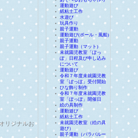
運動遊び
紙粘土工作
水遊び
玩具作り
親子運動
運動遊び(ポール・風船)
親子運動
親子運動（マット)
未就園児教室「ぽっ
ぽ」日程及び申し込み
について
運動遊び
令和７年度未就園児教
室「ぽっぽ」受付開始
ひな飾り制作
令和７年度未就園児教
室「ぽっぽ」開催日
絵の具制作
運動遊び
紙粘土工作
未就園児教室（絵の具
オリジナルお
遊び）
親子運動（パラバルー