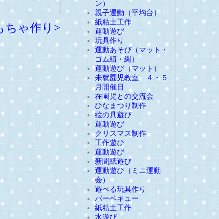
ン）
親子運動（平均台）
紙粘土工作
もちゃ作り>
運動遊び
玩具作り
運動あそび（マット・
ゴム紐・縄）
運動遊び（マット）
未就園児教室 ４・５
月開催日
在園児との交流会
ひなまつり制作
絵の具遊び
運動遊び
クリスマス制作
工作遊び
運動遊び
新聞紙遊び
運動遊び（ミニ運動
会）
遊べる玩具作り
バーベキュー
紙粘土工作
水遊び