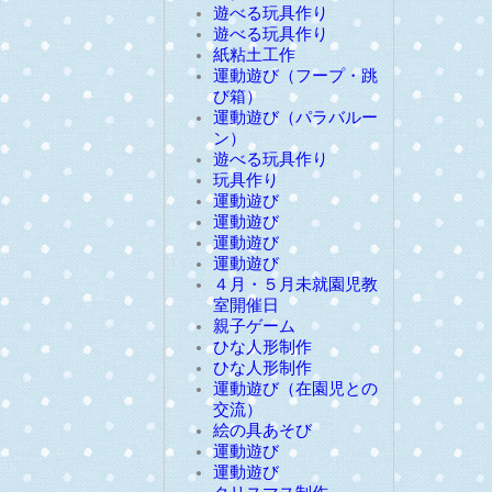
遊べる玩具作り
遊べる玩具作り
紙粘土工作
運動遊び（フープ・跳
び箱）
運動遊び（パラバルー
ン）
遊べる玩具作り
玩具作り
運動遊び
運動遊び
運動遊び
運動遊び
４月・５月未就園児教
室開催日
親子ゲーム
ひな人形制作
ひな人形制作
運動遊び（在園児との
交流）
絵の具あそび
運動遊び
運動遊び