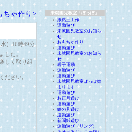
もちゃ作り>
未就園児教室「ぽっぽ」
紙粘土工作
運動遊び
未就園児教室のお知ら
せ
おもちゃ作り
日（水）16時49分
運動遊び
ました。
未就園児教室のお知ら
せ
楽しく取り組
親子運動
運動遊び
運動遊び
ください。
未就園児教室ぽっぽ始
まります！
運動遊び
お正月遊び
運動遊び
絵の具遊び
運動遊び
新聞紙遊び
運動遊び（リング）
あそべるおもちゃ作り