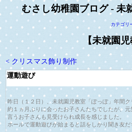
むさし幼稚園ブログ - 未
カテゴリ
【未就園児
< クリスマス飾り制作
運動遊び
昨日（１２日）、未就園児教室「ぽっぽ」年間ク
約１ヵ月ぶりに会ったお子さんたちでしたが、元
言うお子さんも見受けられ成長を感じました。
ホールで運動遊びが始まると話をしかり聞き友だ