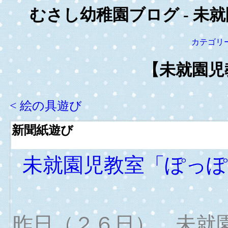
むさし幼稚園ブログ - 未
カテゴリ
【未就園児
< 絵の具遊び
新聞紙遊び
未就園児教室「ぽっぽ
昨日（２６日）、未就