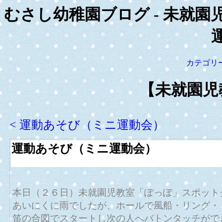
むさし幼稚園ブログ - 未就園
カテゴリ
【未就園児
< 運動あそび（ミニ運動会）
運動あそび（ミニ運動会）
本日（２６日）未就園児教室「ぽっぽ」スポット
あいにくに雨でしたが、ホールで風船・リング・
笛の合図でスタートし次の人へバトンタッチがで