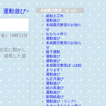
運動遊び>
未就園児教室「ぽっぽ」
紙粘土工作
運動遊び
未就園児教室のお知ら
せ
おもちゃ作り
日（金）18時22分
運動遊び
未就園児教室のお知ら
せ
左右に動かし
親子運動
、成長した姿
運動遊び
運動遊び
未就園児教室ぽっぽ始
まります！
運動遊び
お正月遊び
運動遊び
絵の具遊び
運動遊び
新聞紙遊び
運動遊び（リング）
あそべるおもちゃ作り