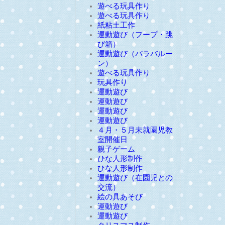
遊べる玩具作り
遊べる玩具作り
紙粘土工作
運動遊び（フープ・跳
び箱）
運動遊び（パラバルー
ン）
遊べる玩具作り
玩具作り
運動遊び
運動遊び
運動遊び
運動遊び
４月・５月未就園児教
室開催日
親子ゲーム
ひな人形制作
ひな人形制作
運動遊び（在園児との
交流）
絵の具あそび
運動遊び
運動遊び