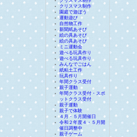
クリスマス制作
クリスマス制作
園庭で遊ぼう
運動遊び
自然物工作
新聞紙あそび
絵の具あそび
絵の具あそび
ミニ運動会
遊べる玩具作り
遊べる玩具作り
みんなでごはん
紙粘土工作
玩具作り
年間クラス受付
親子運動
年間クラス受付・スポ
ットクラス受付
親子運動
親子で体験
４月・５月開催日
令和２年度４・５月開
催日調整中
親子ゲーム