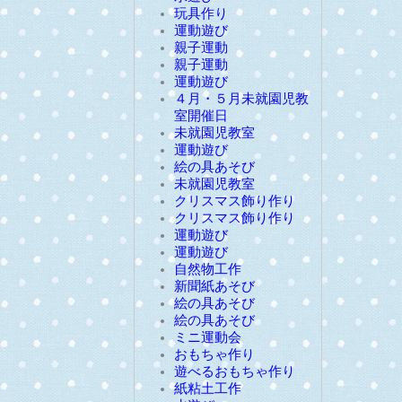
玩具作り
運動遊び
親子運動
親子運動
運動遊び
４月・５月未就園児教
室開催日
未就園児教室
運動遊び
絵の具あそび
未就園児教室
クリスマス飾り作り
クリスマス飾り作り
運動遊び
運動遊び
自然物工作
新聞紙あそび
絵の具あそび
絵の具あそび
ミニ運動会
おもちゃ作り
遊べるおもちゃ作り
紙粘土工作