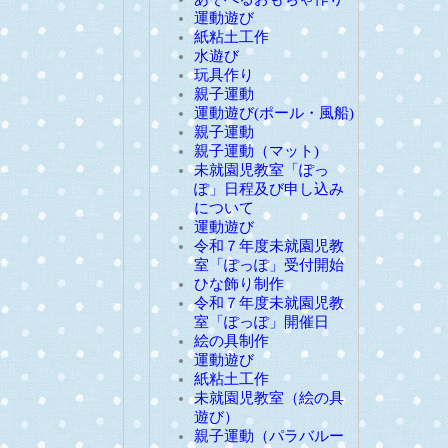
運動遊び
紙粘土工作
水遊び
玩具作り
親子運動
運動遊び(ポール・風船)
親子運動
親子運動（マット)
未就園児教室「ぽっ
ぽ」日程及び申し込み
について
運動遊び
令和７年度未就園児教
室「ぽっぽ」受付開始
ひな飾り制作
令和７年度未就園児教
室「ぽっぽ」開催日
絵の具制作
運動遊び
紙粘土工作
未就園児教室（絵の具
遊び）
親子運動（パラバルー