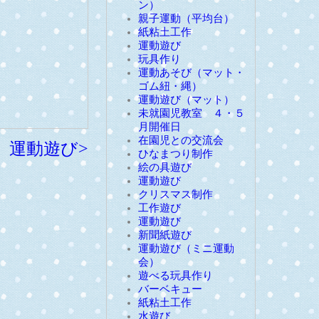
ン）
親子運動（平均台）
紙粘土工作
運動遊び
玩具作り
運動あそび（マット・
ゴム紐・縄）
運動遊び（マット）
未就園児教室 ４・５
月開催日
在園児との交流会
運動遊び>
ひなまつり制作
絵の具遊び
運動遊び
クリスマス制作
工作遊び
運動遊び
新聞紙遊び
運動遊び（ミニ運動
会）
遊べる玩具作り
バーベキュー
紙粘土工作
水遊び