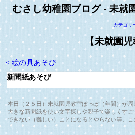
むさし幼稚園ブログ - 未就
カテゴリ
【未就園児
< 絵の具あそび
新聞紙あそび
本日（２５日）未就園児教室ぽっぽ（年間）が周
大きな新聞紙を使い文字探しや親子で楽しくすご
できない（難しい）ことになるとやらない等、こ