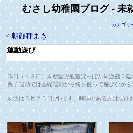
むさし幼稚園ブログ - 未
カテゴリ
< 朝顔種まき
運動遊び
昨日（１３日）未就園児教室ぽっぽが周遊館２階
親子運動では基礎運動から縄を使って遊びながら
次回は５月２５日(月)です。興味のある方はぜひ