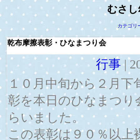
むさし
カテゴリ
乾布摩擦表彰・ひなまつり会
行事
| 
１０月中旬から２月下
彰を本日のひなまつり
らいました。
この表彰は９０％以上