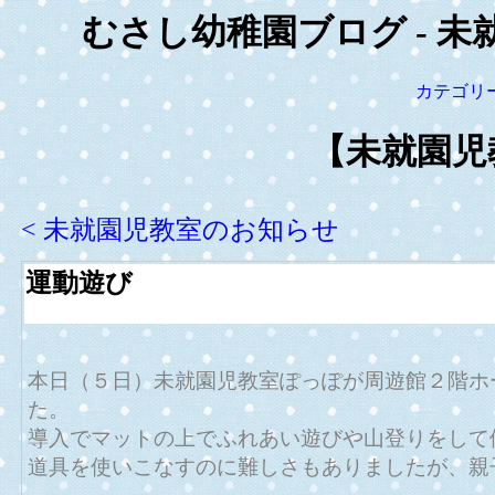
むさし幼稚園ブログ - 未
カテゴリ
【未就園児
< 未就園児教室のお知らせ
運動遊び
本日（５日）未就園児教室ぽっぽが周遊館２階ホ
た。
導入でマットの上でふれあい遊びや山登りをして
道具を使いこなすのに難しさもありましたが、親