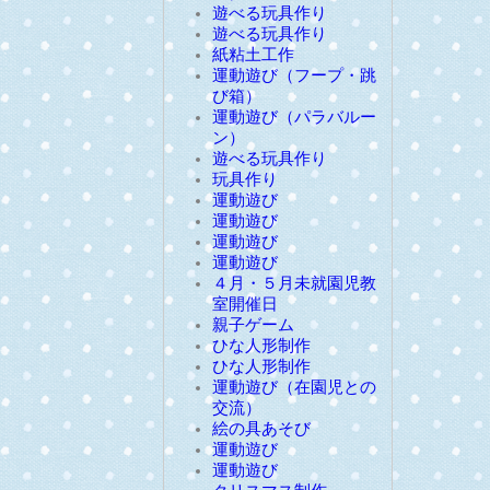
遊べる玩具作り
遊べる玩具作り
紙粘土工作
運動遊び（フープ・跳
び箱）
運動遊び（パラバルー
ン）
遊べる玩具作り
玩具作り
運動遊び
運動遊び
運動遊び
運動遊び
４月・５月未就園児教
室開催日
親子ゲーム
ひな人形制作
ひな人形制作
運動遊び（在園児との
交流）
絵の具あそび
運動遊び
運動遊び