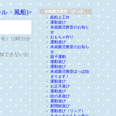
ル・風船)>
未就園児教室「ぽっぽ」
紙粘土工作
運動遊び
未就園児教室のお知ら
せ
おもちゃ作り
日（水）12時25分
運動遊び
未就園児教室のお知ら
せ
加できないお
親子運動
運動遊び
運動遊び
未就園児教室ぽっぽ始
まります！
運動遊び
お正月遊び
運動遊び
絵の具遊び
運動遊び
新聞紙遊び
運動遊び（リング）
あそべるおもちゃ作り