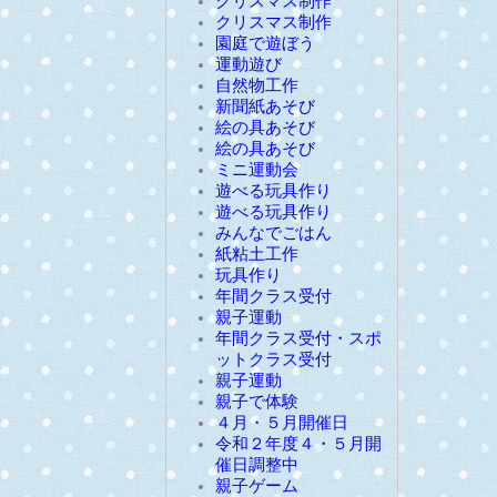
クリスマス制作
クリスマス制作
園庭で遊ぼう
運動遊び
自然物工作
新聞紙あそび
絵の具あそび
絵の具あそび
ミニ運動会
遊べる玩具作り
遊べる玩具作り
みんなでごはん
紙粘土工作
玩具作り
年間クラス受付
親子運動
年間クラス受付・スポ
ットクラス受付
親子運動
親子で体験
４月・５月開催日
令和２年度４・５月開
催日調整中
親子ゲーム