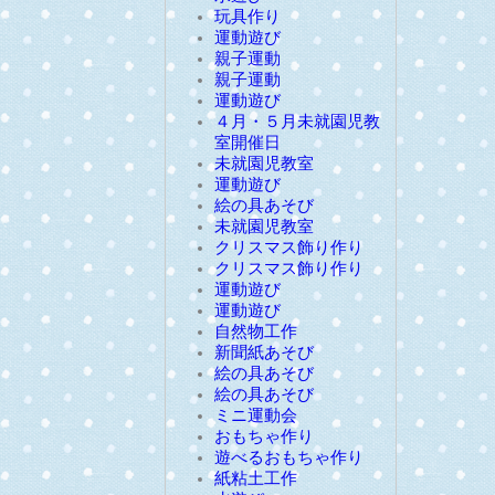
玩具作り
運動遊び
親子運動
親子運動
運動遊び
４月・５月未就園児教
室開催日
未就園児教室
運動遊び
絵の具あそび
未就園児教室
クリスマス飾り作り
クリスマス飾り作り
運動遊び
運動遊び
自然物工作
新聞紙あそび
絵の具あそび
絵の具あそび
ミニ運動会
おもちゃ作り
遊べるおもちゃ作り
紙粘土工作