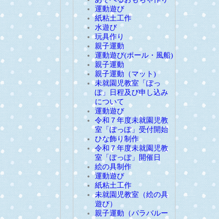
運動遊び
紙粘土工作
水遊び
玩具作り
親子運動
運動遊び(ポール・風船)
親子運動
親子運動（マット)
未就園児教室「ぽっ
ぽ」日程及び申し込み
について
運動遊び
令和７年度未就園児教
室「ぽっぽ」受付開始
ひな飾り制作
令和７年度未就園児教
室「ぽっぽ」開催日
絵の具制作
運動遊び
紙粘土工作
未就園児教室（絵の具
遊び）
親子運動（パラバルー