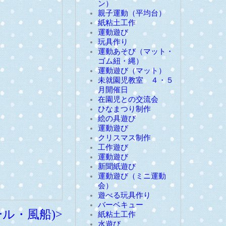
ン）
親子運動（平均台）
紙粘土工作
運動遊び
玩具作り
運動あそび（マット・
ゴム紐・縄）
運動遊び（マット）
未就園児教室 ４・５
月開催日
在園児との交流会
ひなまつり制作
絵の具遊び
運動遊び
クリスマス制作
工作遊び
運動遊び
新聞紙遊び
運動遊び（ミニ運動
会）
遊べる玩具作り
バーベキュー
ル・風船)>
紙粘土工作
水遊び