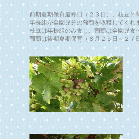
前期夏期保育最終日（２３日）、枝豆と
年長組が全園児分の葡萄を収穫してくれ
枝豆は年長組のみ食し、葡萄は全園児食
葡萄は後期夏期保育（８月２５日～２７