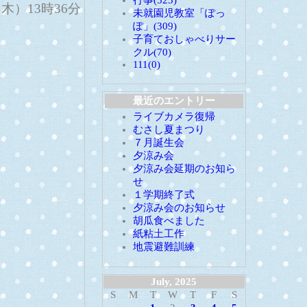
行事(523)
日（木）13時36分
未就園児教室「ぽっ
ぽ」(309)
子育ておしゃべりサー
クル(70)
111(0)
最近のエントリー
ライブカメラ復帰
むさし夏まつり
７月誕生会
夕涼み会
夕涼み会延期のお知ら
せ
１学期終了式
夕涼み会のお知らせ
胡瓜食べました
紙粘土工作
地震避難訓練
July, 2025
S
M
T
W
T
F
S